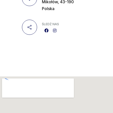
Mikołów, 43-190
Polska
ŚLEDŹ NAS