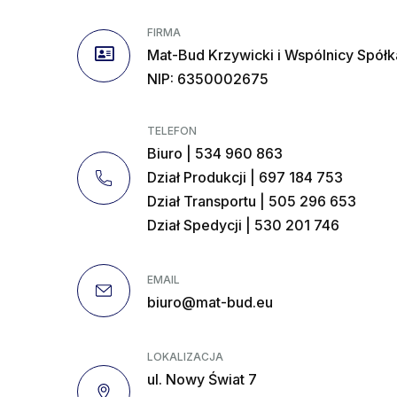
FIRMA
Mat-Bud Krzywicki i Wspólnicy Spół
NIP: 6350002675
TELEFON
Biuro | 534 960 863
Dział Produkcji | 697 184 753
Dział Transportu | 505 296 653
Dział Spedycji | 530 201 746
EMAIL
biuro@mat-bud.eu
LOKALIZACJA
ul. Nowy Świat 7